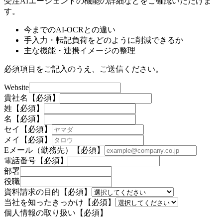
受注AIエージェントの機能の詳細などをご確認いただけま
す。
今までのAI-OCRとの違い
手入力・転記負荷をどのように削減できるか
主な機能・連携イメージの整理
必須項目をご記入のうえ、ご送信ください。
Website
貴社名
【必須】
姓
【必須】
名
【必須】
セイ
【必須】
メイ
【必須】
Eメール（勤務先）
【必須】
電話番号
【必須】
部署
役職
資料請求の目的
【必須】
当社を知ったきっかけ
【必須】
個人情報の取り扱い
【必須】