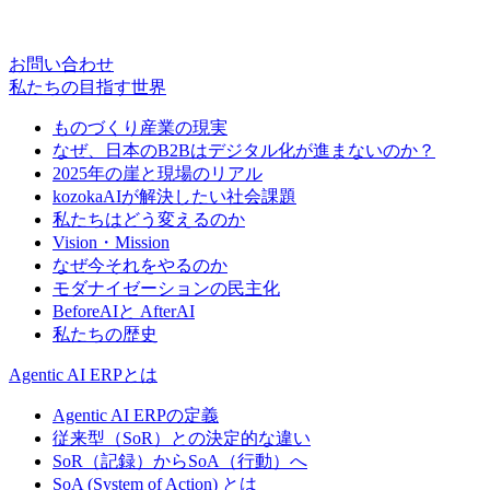
お問い合わせ
私たちの目指す世界
ものづくり産業の現実
なぜ、日本のB2Bはデジタル化が進まないのか？
2025年の崖と現場のリアル
kozokaAIが解決したい社会課題
私たちはどう変えるのか
Vision・Mission
なぜ今それをやるのか
モダナイゼーションの民主化
BeforeAIと AfterAI
私たちの歴史
Agentic AI ERPとは
Agentic AI ERPの定義
従来型（SoR）との決定的な違い
SoR（記録）からSoA（行動）へ
SoA (System of Action) とは